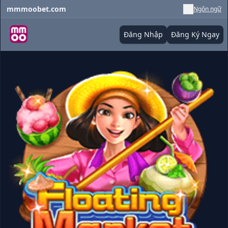
mmmoobet.com
Ngôn ngữ
Đăng Nhập
Đăng Ký Ngay