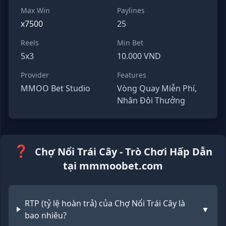
Max Win
Paylines
x7500
25
Reels
Min Bet
5x3
10.000 VND
Provider
Features
MMOO Bet Studio
Vòng Quay Miễn Phí,
Nhân Đôi Thưởng
❓
Chợ Nổi Trái Cây - Trò Chơi Hấp Dẫn
tại mmmoobet.com
RTP (tỷ lệ hoàn trả) của Chợ Nổi Trái Cây là
▼
bao nhiêu?