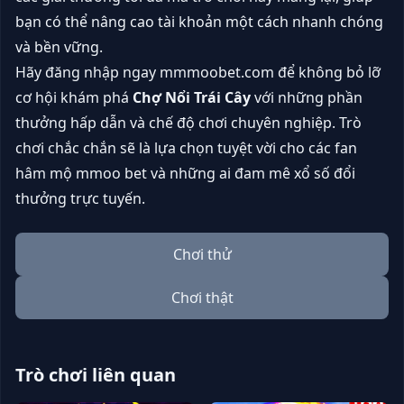
bạn có thể nâng cao tài khoản một cách nhanh chóng
và bền vững.
Hãy đăng nhập ngay mmmoobet.com để không bỏ lỡ
cơ hội khám phá
Chợ Nổi Trái Cây
với những phần
thưởng hấp dẫn và chế độ chơi chuyên nghiệp. Trò
chơi chắc chắn sẽ là lựa chọn tuyệt vời cho các fan
hâm mộ mmoo bet và những ai đam mê xổ số đổi
thưởng trực tuyến.
Chơi thử
Chơi thật
Trò chơi liên quan