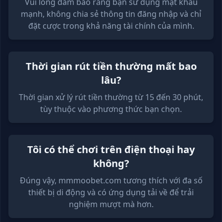
Vui lòng đảm bảo rằng bạn sử dụng mật khẩu
mạnh, không chia sẻ thông tin đăng nhập và chỉ
đặt cược trong khả năng tài chính của mình.
Thời gian rút tiền thường mất bao
lâu?
Thời gian xử lý rút tiền thường từ 15 đến 30 phút,
tùy thuộc vào phương thức bạn chọn.
Tôi có thể chơi trên điện thoại hay
không?
Đúng vậy, mmmoobet.com tương thích với đa số
thiết bị di động và có ứng dụng tải về để trải
nghiệm mượt mà hơn.