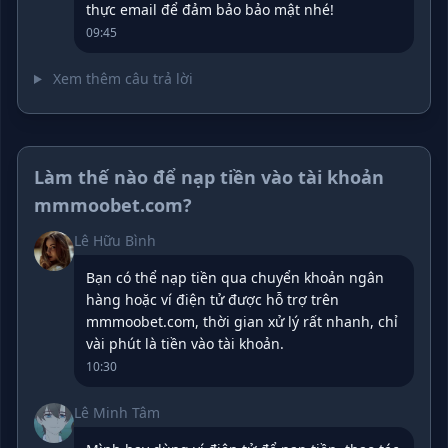
thực email để đảm bảo bảo mật nhé!
09:45
Xem thêm câu trả lời
Làm thế nào để nạp tiền vào tài khoản
mmmoobet.com?
Lê Hữu Bình
Bạn có thể nạp tiền qua chuyển khoản ngân
hàng hoặc ví điện tử được hỗ trợ trên
mmmoobet.com, thời gian xử lý rất nhanh, chỉ
vài phút là tiền vào tài khoản.
10:30
Lê Minh Tâm