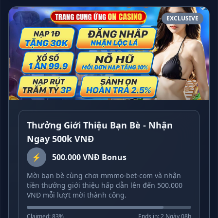
EXCLUSIVE
Thưởng Giới Thiệu Bạn Bè - Nhận
Ngay 500k VNĐ
⚡
500.000 VNĐ Bonus
Mời bạn bè cùng chơi mmmo-bet-com và nhận
tiền thưởng giới thiệu hấp dẫn lên đến 500.000
VNĐ mỗi lượt mời thành công.
Claimed: 83%
Ends in: 2 Ngày 08h