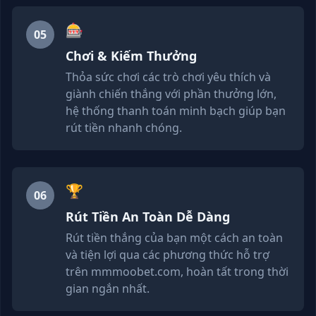
🎰
05
Chơi & Kiếm Thưởng
Thỏa sức chơi các trò chơi yêu thích và
giành chiến thắng với phần thưởng lớn,
hệ thống thanh toán minh bạch giúp bạn
rút tiền nhanh chóng.
🏆
06
Rút Tiền An Toàn Dễ Dàng
Rút tiền thắng của bạn một cách an toàn
và tiện lợi qua các phương thức hỗ trợ
trên mmmoobet.com, hoàn tất trong thời
gian ngắn nhất.