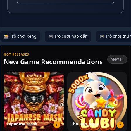
🎰 Trò chơi xèng
🎮 Trò chơi hấp dẫn
🎮 Trò chơi thú 
HOT RELEASES
View all
New Game Recommendations
Japanese Mask
Thỏ Kẹo Ngọt