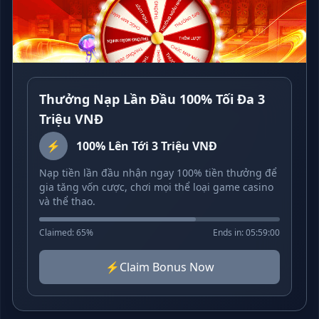
Thưởng Nạp Lần Đầu 100% Tối Đa 3
Triệu VNĐ
⚡
100% Lên Tới 3 Triệu VNĐ
Nạp tiền lần đầu nhận ngay 100% tiền thưởng để
gia tăng vốn cược, chơi mọi thể loại game casino
và thể thao.
Claimed: 65%
Ends in: 05:59:00
⚡
Claim Bonus Now