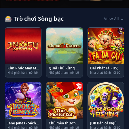
🎰 Trò chơi Sòng bạc
View All →
Kim Phúc May Mắn
Quái Thú Rừng Xanh
Đại Phát Tài (H5)
Nhà phát hành nội bộ
Nhà phát hành nội bộ
Nhà phát hành nội bộ
Jane Jones - Sách Của Vua 2
Chú mèo thượng thừa
JDB Bắn cá Ngũ Long
Nhà phát hành nội bộ
Nhà phát hành nội bộ
Nhà phát hành nội bộ