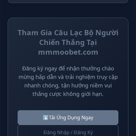
Tham Gia Câu Lạc Bộ Người
Chiến Thắng Tại
mmmoobet.com
Đăng ký ngay để nhận thưởng chào
mừng hấp dẫn và trải nghiệm truy cập
nhanh chóng, tận hưởng niềm vui
thắng cược không giới hạn.
⬇️
Tải Ứng Dụng Ngay
Đăng Nhập / Đăng Ký