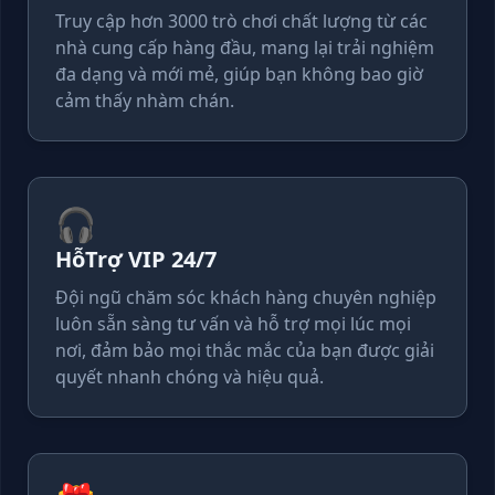
Truy cập hơn 3000 trò chơi chất lượng từ các
nhà cung cấp hàng đầu, mang lại trải nghiệm
đa dạng và mới mẻ, giúp bạn không bao giờ
cảm thấy nhàm chán.
🎧
HỗTrợ VIP 24/7
Đội ngũ chăm sóc khách hàng chuyên nghiệp
luôn sẵn sàng tư vấn và hỗ trợ mọi lúc mọi
nơi, đảm bảo mọi thắc mắc của bạn được giải
quyết nhanh chóng và hiệu quả.