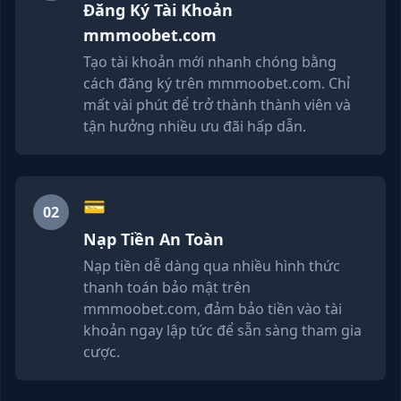
Đăng Ký Tài Khoản
mmmoobet.com
Tạo tài khoản mới nhanh chóng bằng
cách đăng ký trên mmmoobet.com. Chỉ
mất vài phút để trở thành thành viên và
tận hưởng nhiều ưu đãi hấp dẫn.
💳
02
Nạp Tiền An Toàn
Nạp tiền dễ dàng qua nhiều hình thức
thanh toán bảo mật trên
mmmoobet.com, đảm bảo tiền vào tài
khoản ngay lập tức để sẵn sàng tham gia
cược.