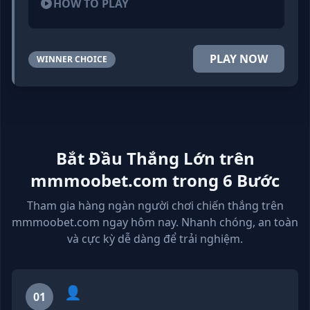
HOW TO PLAY
PLAY NOW
WINNER CHOICE
Bắt Đầu Thắng Lớn trên
mmmoobet.com trong 6 Bước
Tham gia hàng ngàn người chơi chiến thắng trên
mmmoobet.com ngay hôm nay. Nhanh chóng, an toàn
và cực kỳ dễ dàng để trải nghiệm.
👤
01