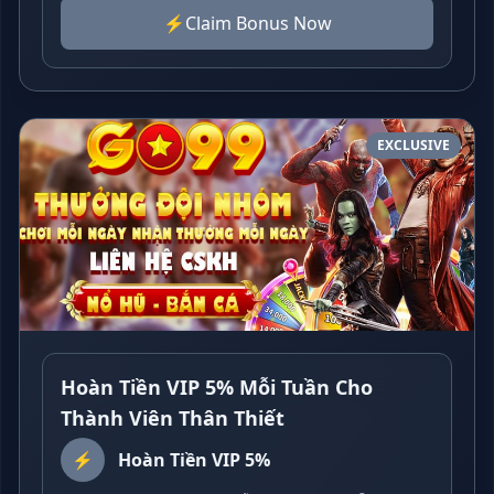
⚡
Claim Bonus Now
EXCLUSIVE
Hoàn Tiền VIP 5% Mỗi Tuần Cho
Thành Viên Thân Thiết
⚡
Hoàn Tiền VIP 5%