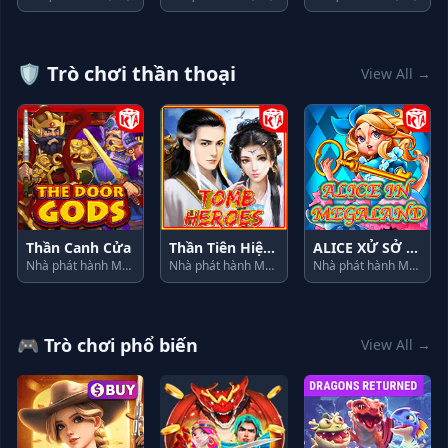
🛡️ Trò chơi thần thoại
View All →
Thần Canh Cửa
Thần Tiên Hiệp Lữ
ALICE XỬ SỞ THẦN TIÊN
Nhà phát hành MMOOBet
Nhà phát hành MMOOBet
Nhà phát hành MMOOBet
🎮 Trò chơi phổ biến
View All →