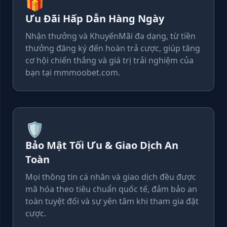
🎁
Ưu Đãi Hấp Dẫn Hàng Ngày
Nhận thưởng và KhuyếnMãi đa dạng, từ tiền
thưởng đăng ký đến hoàn trả cược, giúp tăng
cơ hội chiến thắng và giá trị trải nghiệm của
bạn tại mmmoobet.com.
🛡️
Bảo Mật Tối Ưu & Giao Dịch An
Toàn
Mọi thông tin cá nhân và giao dịch đều được
mã hóa theo tiêu chuẩn quốc tế, đảm bảo an
toàn tuyệt đối và sự yên tâm khi tham gia đặt
cược.