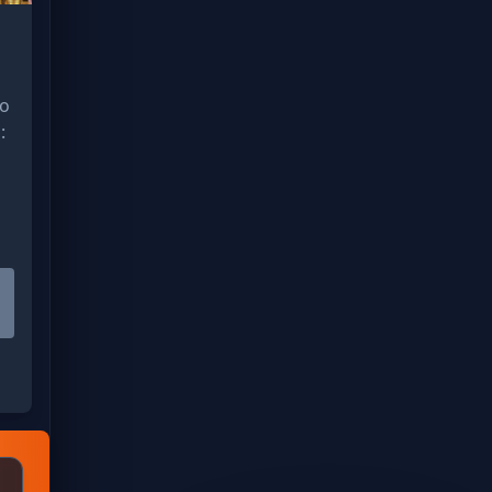
P
ho
:
i