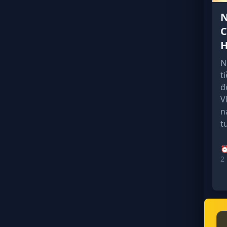
N
C
H
N
t
đ
V
n
t
⏰
2