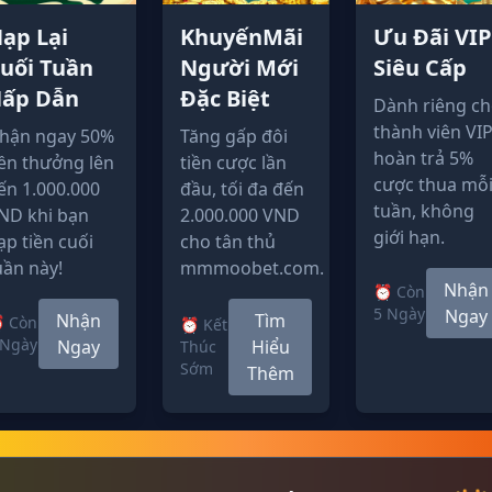
ạp Lại
KhuyếnMãi
Ưu Đãi VI
uối Tuần
Người Mới
Siêu Cấp
ấp Dẫn
Đặc Biệt
Dành riêng c
thành viên VIP
hận ngay 50%
Tăng gấp đôi
hoàn trả 5%
iền thưởng lên
tiền cược lần
cược thua mỗ
ến 1.000.000
đầu, tối đa đến
tuần, không
ND khi bạn
2.000.000 VND
giới hạn.
ạp tiền cuối
cho tân thủ
uần này!
mmmoobet.com.
Nhận
⏰ Còn
5 Ngày
Ngay
Nhận
Tìm
 Còn
⏰ Kết
 Ngày
Ngay
Hiểu
Thúc
Sớm
Thêm