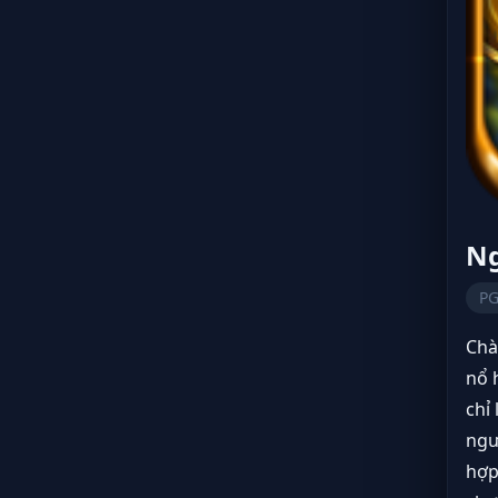
Ng
PG
Chà
nổ 
chỉ 
ngư
hợp