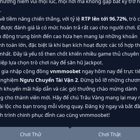
 hưởng niềm vui mọi lúc, mọi nơi mà không gặp bất kỳ trở n
.
 về tiềm năng chiến thắng, với tỷ lệ
RTP lên tới 96.72%
, trò 
 được đánh giá là có mức hoàn trả rất cao cho người chơi. 
n động trung bình đến cao hứa hẹn mang lại những khoản
nh toán lớn, đặc biệt là khi bạn kích hoạt được các tổ hợp t
 nhất. Đây là yếu tố then chốt khiến nhiều game thủ chuyên
iệp lựa chọn trò chơi này để săn hũ Jackpot.
 gia nhập cộng đồng
vnmmoobet
ngay hôm nay để trực ti
i nghiệm
Ngưu Chuyển Tài Vận 2
. Đừng bỏ lỡ những chươ
nh khuyến mãi hấp dẫn và các gói thưởng chào mừng dành
ng cho thành viên mới. Hãy để chú Trâu Vàng mang lại may
tài lộc cho bạn trong mỗi vòng quay. Đăng ký ngay và bắt đ
h trình chinh phục đỉnh cao cùng vnmmoobet!
Chơi Thử
Chơi Thật