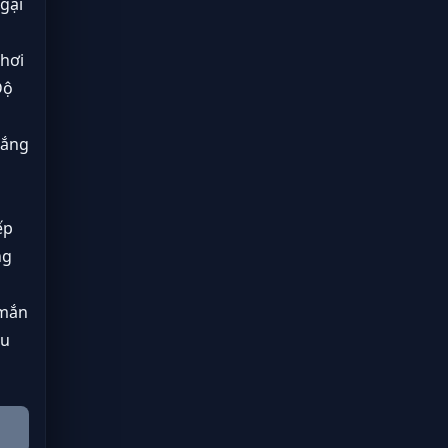
gại
chơi
Độ
hắng
ếp
ng
 mắn
ầu