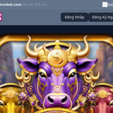
oobet.com
Đặt cược đỉnh cao
Ngô
Đăng Nhập
Đăng Ký Ng