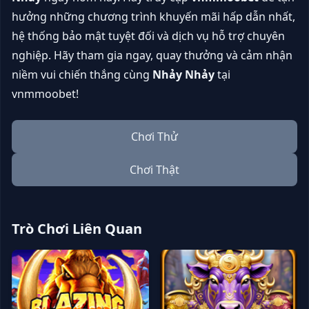
hưởng những chương trình khuyến mãi hấp dẫn nhất,
hệ thống bảo mật tuyệt đối và dịch vụ hỗ trợ chuyên
nghiệp. Hãy tham gia ngay, quay thưởng và cảm nhận
niềm vui chiến thắng cùng
Nhảy Nhảy
tại
vnmmoobet!
Chơi Thử
Chơi Thật
Trò Chơi Liên Quan