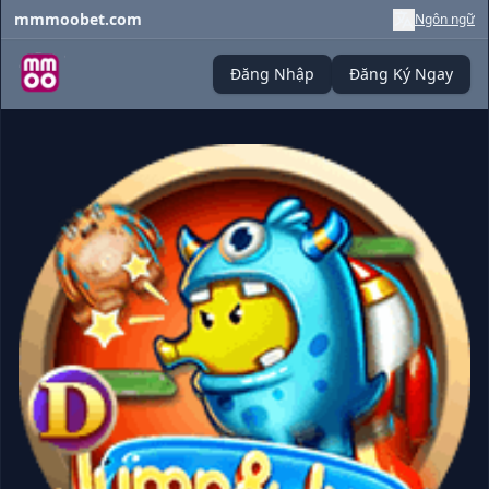
mmmoobet.com
Ngôn ngữ
Đăng Nhập
Đăng Ký Ngay