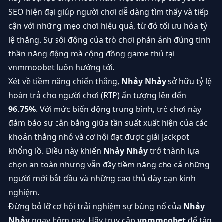
SEO hiện đại giúp người chơi dễ dàng tìm thấy và tiếp
cận với những mẹo chơi hiệu quả, từ đó tối ưu hóa tỷ
lệ thắng. Sự sôi động của trò chơi phản ánh đúng tinh
thần năng động mà cộng đồng game thủ tại
vnmmoobet luôn hướng tới.
Xét về tiềm năng chiến thắng,
Nhảy Nhảy
sở hữu tỷ lệ
hoàn trả cho người chơi (RTP) ấn tượng lên đến
96.75%
. Với mức biến động trung bình, trò chơi này
đảm bảo sự cân bằng giữa tần suất xuất hiện của các
khoản thắng nhỏ và cơ hội đạt được giải Jackpot
khổng lồ. Điều này khiến
Nhảy Nhảy
trở thành lựa
chọn an toàn nhưng vẫn đầy tiềm năng cho cả những
người mới bắt đầu và những cao thủ dày dạn kinh
nghiệm.
Đừng bỏ lỡ cơ hội trải nghiệm sự bùng nổ của
Nhảy
Nhảy
ngay hôm nay. Hãy truy cập
vnmmoobet
để tận