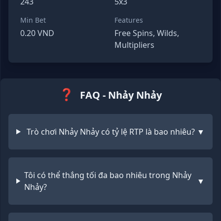
243
5x3
Min Bet
Features
0.20 VND
Free Spins, Wilds,
Multipliers
❓
FAQ - Nhảy Nhảy
Trò chơi Nhảy Nhảy có tỷ lệ RTP là bao nhiêu?
▼
Tôi có thể thắng tối đa bao nhiêu trong Nhảy
▼
Nhảy?