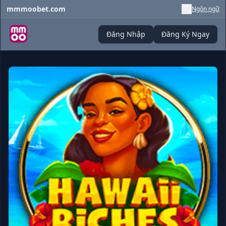
mmmoobet.com
Ngôn ngữ
Đăng Nhập
Đăng Ký Ngay