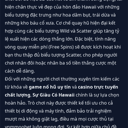
hiện chân thực vẻ đẹp của hòn đảo Hawaii với những
biểu tượng đặc trưng như hoa dâm bụt, trái dừa và
những kho báu cổ xưa. Cơ chế quay hũ hiện đại kết
hợp cùng các biểu tượng Wild và Scatter giúp tăng tỷ
lệ xuất hiện các dòng thắng lớn. Đặc biệt, tính năng
vòng quay miễn phí (Free Spins) sẽ được kích hoạt khi
bạn thu thập đủ biểu tượng Scatter, cho phép người
chơi nhân đôi hoặc nhân ba số tiền thắng cược một
cách dễ dàng.
Đối với những người chơi thường xuyên tìm kiếm các
từ khóa về
game nổ hũ uy tín
và
casino trực tuyến
chất lượng
,
Sự Giàu Có Hawaii
chính là sự lựa chọn
hoàn hảo. Trò chơi này được thiết kế tối ưu cho cả
thiết bị di động và máy tính, đảm bảo trải nghiệm
mượt mà không giật lag, điều mà mọi cược thủ tại
vnmmoobet luôn mong đợi. Sự kết hợp giữa chủ đề