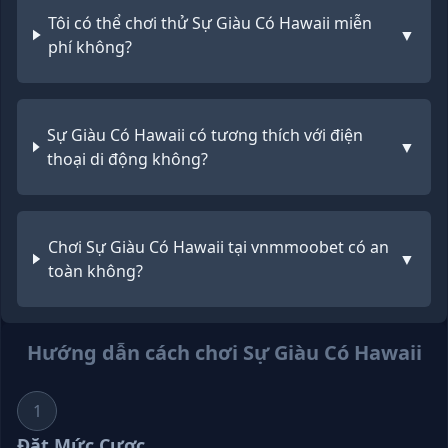
Tôi có thể chơi thử Sự Giàu Có Hawaii miễn
▼
phí không?
Sự Giàu Có Hawaii có tương thích với điện
▼
thoại di động không?
Chơi Sự Giàu Có Hawaii tại vnmmoobet có an
▼
toàn không?
Hướng dẫn cách chơi Sự Giàu Có Hawaii
1
Đặt Mức Cược