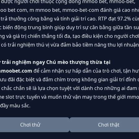
 được người chơi thuộc cộng đồng mmoo bet, mmoo-bet,
o bet com, m mmoo bet, mmoo-bet-com đánh giá cao nh
 trả thưởng công bằng và tính giải trí cao. RTP đạt 97.2% c
 biến động trung bình giúp duy trì sự cân bằng giữa tần su
ng và giá trị chiến thắng tối đa, tạo điều kiện cho người chơ
 có trải nghiệm thú vị vừa đảm bảo tiềm năng thu lợi nhuận
 trải nghiệm ngay Chú mèo thượng thừa tại
moobet.com
để cảm nhận sự hấp dẫn của trò chơi, tận h
 ưu đãi đặc biệt và đắm chìm trong không gian giải trí đỉnh 
 chắc chắn sẽ là lựa chọn tuyệt vời dành cho những ai đam
e slot trực tuyến và muốn thử vận may trong thế giới mm
 đầy màu sắc.
Chơi thử
Chơi thật