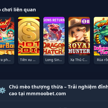
ò chơi liên quan
Dara phá nó
Tiền xu nóng
Long Sinh 2
Xạ Thủ Chủ Bài
Rùa r
Chú mèo thượng thừa – Trải nghiệm đỉn
⚙️
cao tại mmmoobet.com