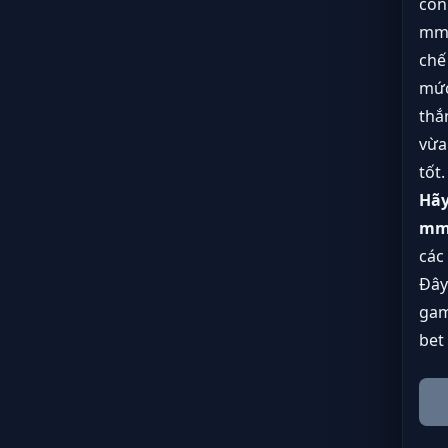
còn
mmo
chế
mức
thắ
vừa
tốt.
Hãy
mm
các
Đây
gam
bet