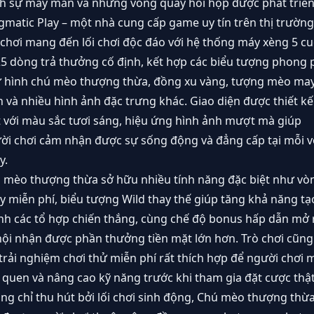
ch sự may mắn và những vòng quay hồi hộp được phát triển
gmatic Play – một nhà cung cấp game uy tín trên thị trường
 chơi mang đến lối chơi độc đáo với hệ thống máy xèng 5 c
25 dòng trả thưởng cố định, kết hợp các biểu tượng phong
 hình chú mèo thượng thừa, đồng xu vàng, tượng mèo ma
 và nhiều hình ảnh đặc trưng khác. Giao diện được thiết kế
 với màu sắc tươi sáng, hiệu ứng hình ảnh mượt mà giúp
ời chơi cảm nhận được sự sống động và đẳng cấp tại mỗi 
y.
 mèo thượng thừa sở hữu nhiều tính năng đặc biệt như vò
y miễn phí, biểu tượng Wild thay thế giúp tăng khả năng tạ
nh các tổ hợp chiến thắng, cùng chế độ bonus hấp dẫn mở 
hội nhận được phần thưởng tiền mặt lớn hơn. Trò chơi cũng
 trải nghiệm chơi thử miễn phí rất thích hợp để người chơi 
 quen và nâng cao kỹ năng trước khi tham gia đặt cược thật
ng chỉ thu hút bởi lối chơi sinh động, Chú mèo thượng thừ