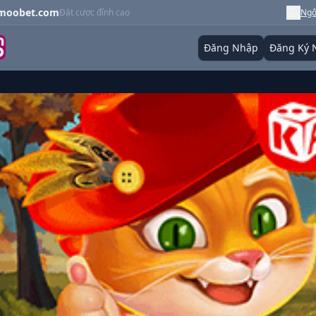
oobet.com
Đặt cược đỉnh cao
Ngô
Đăng Nhập
Đăng Ký 