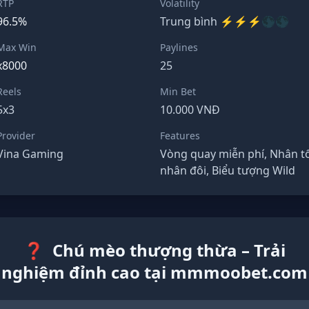
RTP
Volatility
96.5%
Trung bình ⚡⚡⚡🌑🌑
Max Win
Paylines
x8000
25
Reels
Min Bet
5x3
10.000 VNĐ
Provider
Features
Vina Gaming
Vòng quay miễn phí, Nhân t
nhân đôi, Biểu tượng Wild
❓
Chú mèo thượng thừa – Trải
nghiệm đỉnh cao tại mmmoobet.com