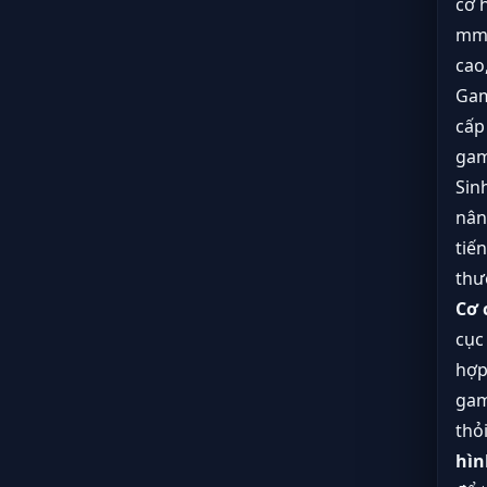
cơ 
mmm
cao
Gam
cấp
gam
Sin
nân
tiế
thư
Cơ 
cục
hợp
gam
thỏ
hìn