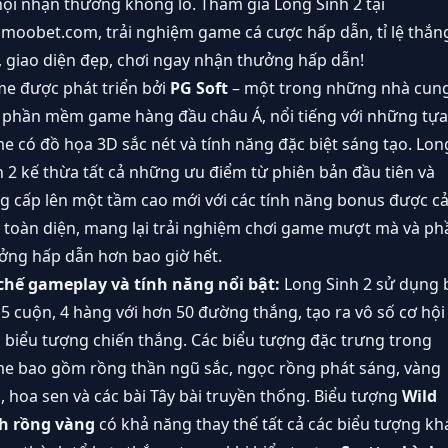
hội nhận thưởng khổng lồ. Tham gia Long Sinh 2 tại
oobet.com, trải nghiệm game cá cược hấp dẫn, tỉ lệ thắn
, giao diện đẹp, chơi ngay nhận thưởng hấp dẫn!
e được phát triển bởi
PG Soft
– một trong những nhà cun
 phần mềm game hàng đầu châu Á, nổi tiếng với những tựa
e có đồ họa 3D sắc nét và tính năng đặc biệt sáng tạo. Lon
h 2 kế thừa tất cả những ưu điểm từ phiên bản đầu tiên và
g cấp lên một tầm cao mới với các tính năng bonus được cả
n toàn diện, mang lại trải nghiệm chơi game mượt mà và ph
ởng hấp dẫn hơn bao giờ hết.
chế gameplay và tính năng nổi bật:
Long Sinh 2 sử dụng 
 5 cuộn, 4 hàng với hơn 50 đường thắng, tạo ra vô số cơ hội
 biểu tượng chiến thắng. Các biểu tượng đặc trưng trong
e bao gồm rồng thần ngũ sắc, ngọc rồng phát sáng, vàng
i, hoa sen và các bài Tây bài truyền thống. Biểu tượng
Wild
h rồng vàng
có khả năng thay thế tất cả các biểu tượng kh