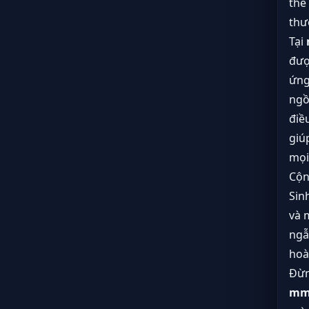
thể
thư
Tại
đượ
ứng
ngồ
điề
giú
mọi
Cộn
Sin
và 
ngẫ
hoà
Đừn
mm