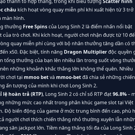
tạo thành tổ hợp thắng, trong khi biểu tượng
Scatter hình
c châu
kích hoạt vòng quay miễn phí khi xuất hiện từ 3 trở 
n màn hình.
g thưởng
Free Spins
của Long Sinh 2 là điểm nhấn nổi bật
t của trò chơi. Khi kích hoạt, người chơi nhận được từ 10 đ
vòng quay miễn phí cùng với bộ nhân thưởng tăng dần có t
 đến x50. Đặc biệt, tính năng
Dragon Multiplier
độc quyền 
n tổng thưởng của bạn lên nhiều lần trong suốt vòng thưở
 nên những khoảnh khắc thắng lớn không thể quên. Nhiều
ời chơi tại
mmoo bet
và
mmoo-bet
đã chia sẻ những chiến
ng ấn tượng của mình khi chơi Long Sinh 2.
tỉ lệ hoàn trả (RTP)
, Long Sinh 2 có chỉ số RTP đạt
96.8%
– 
ng những mức cao nhất trong phân khúc game slot tại Việt
. Độ biến động của game ở mức trung bình đến cao, phù 
 cả người chơi thích chiến thắng nhỏ thường xuyên lẫn nhữ
đang săn jackpot lớn. Tiềm năng thắng tối đa của Long Sinh 