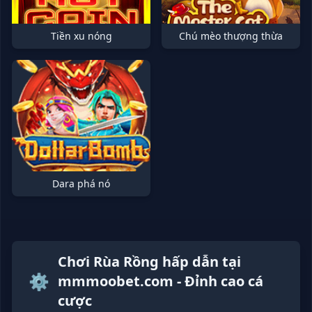
Tiền xu nóng
Chú mèo thượng thừa
Dara phá nó
Chơi Rùa Rồng hấp dẫn tại
⚙️
mmmoobet.com - Đỉnh cao cá
cược