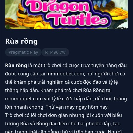
▶
Rùa rồng
Pragmatic Play
RTP 96.7%
Rùa rồng
là một trò chơi cá cược trực tuyến hàng đầu
được cung cấp tại mmmoobet.com, nơi người chơi có
thể khám phá trải nghiệm cá cược độc đáo và tỷ lệ
thắng hấp dẫn. Khám phá trò chơi Rùa Rồng tại
mmmoobet.com với tỷ lệ cược hấp dẫn, dễ chơi, thắng
lớn nhanh chóng. Thử vận may ngay hôm nay!
Trò chơi có lối chơi đơn giản nhưng lôi cuốn với biểu
tượng Rùa và Rồng đại diện cho hai phe đối lập, tạo
nên trạng thái cân bằng thú vị trên bàn cược. Người