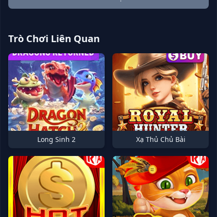
Trò Chơi Liên Quan
Long Sinh 2
Xạ Thủ Chủ Bài