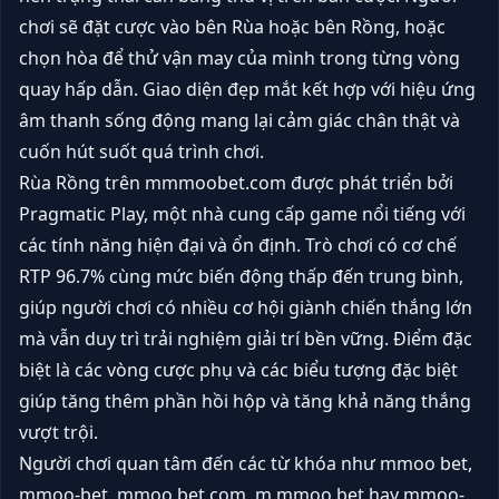
chơi sẽ đặt cược vào bên Rùa hoặc bên Rồng, hoặc
chọn hòa để thử vận may của mình trong từng vòng
quay hấp dẫn. Giao diện đẹp mắt kết hợp với hiệu ứng
âm thanh sống động mang lại cảm giác chân thật và
cuốn hút suốt quá trình chơi.
Rùa Rồng trên mmmoobet.com được phát triển bởi
Pragmatic Play, một nhà cung cấp game nổi tiếng với
các tính năng hiện đại và ổn định. Trò chơi có cơ chế
RTP 96.7% cùng mức biến động thấp đến trung bình,
giúp người chơi có nhiều cơ hội giành chiến thắng lớn
mà vẫn duy trì trải nghiệm giải trí bền vững. Điểm đặc
biệt là các vòng cược phụ và các biểu tượng đặc biệt
giúp tăng thêm phần hồi hộp và tăng khả năng thắng
vượt trội.
Người chơi quan tâm đến các từ khóa như mmoo bet,
mmoo-bet, mmoo bet com, m mmoo bet hay mmoo-