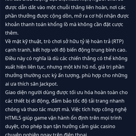
được dẫn dắt vào một chuỗi thắng liên hoàn, nơi các
phần thưởng được cộng dồn, mở ra cơ hội nhận được
khoản thanh toán khổng lồ mà không cần đặt cược
thêm.
Về mặt kỹ thuật, trò chơi sở hữu tỷ lệ hoàn trả (RTP)
cạnh tranh, kết hợp với độ biến động trung bình cao.
Điều này có nghĩa là dù các chiến thắng có thể không
xuất hiện liên tục, nhưng một khi hũ nổ, giá trị phần
thưởng thường cực kỳ ấn tượng, phù hợp cho những
ai ưa thích săn Jackpot.
Giao diện người dùng được tối ưu hóa hoàn toàn cho
các thiết bị di động, đảm bảo tốc độ tải trang nhanh
chóng và thao tác mượt mà. Việc tích hợp công nghệ
HTML5 giúp game vận hành ổn định trên mọi trình
duyệt, cho phép bạn tận hưởng cảm giác casino
chuyên nghiệp ngay trên điện thoại.