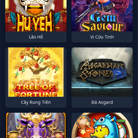
Lão Hổ
Vị Cứu Tinh
Cây Rung Tiền
Đá Asgard