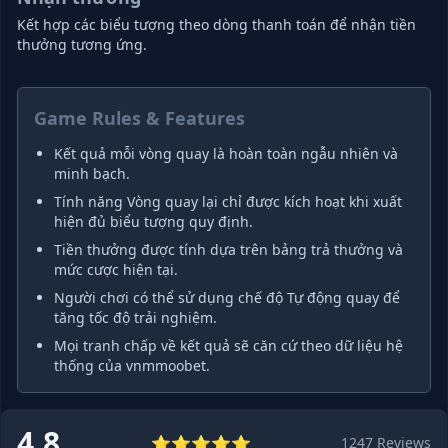
Kết hợp các biểu tượng theo dòng thanh toán để nhận tiền
thưởng tương ứng.
Game Rules & Features
Kết quả mỗi vòng quay là hoàn toàn ngẫu nhiên và
minh bạch.
Tính năng Vòng quay lại chỉ được kích hoạt khi xuất
hiện đủ biểu tượng quy định.
Tiền thưởng được tính dựa trên bảng trả thưởng và
mức cược hiện tại.
Người chơi có thể sử dụng chế độ Tự động quay để
tăng tốc độ trải nghiệm.
Mọi tranh chấp về kết quả sẽ căn cứ theo dữ liệu hệ
thống của vnmmoobet.
4.8
⭐⭐⭐⭐⭐
1247 Reviews