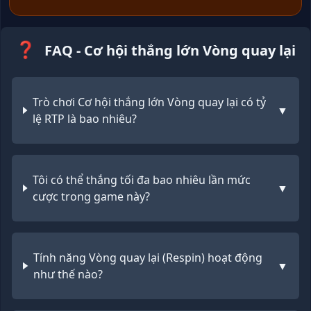
❓
FAQ - Cơ hội thắng lớn Vòng quay lại
Trò chơi Cơ hội thắng lớn Vòng quay lại có tỷ
▼
lệ RTP là bao nhiêu?
Tôi có thể thắng tối đa bao nhiêu lần mức
▼
cược trong game này?
Tính năng Vòng quay lại (Respin) hoạt động
▼
như thế nào?