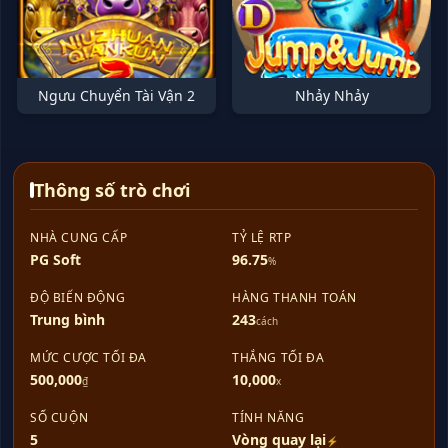
Ngưu Chuyển Tài Vận 2
Nhảy Nhảy
Thông số trò chơi
NHÀ CUNG CẤP
TỶ LỆ RTP
PG Soft
96.75
%
ĐỘ BIẾN ĐỘNG
HÀNG THANH TOÁN
Trung bình
243
cách
MỨC CƯỢC TỐI ĐA
THẮNG TỐI ĐA
500,000
10,000
₫
x
SỐ CUỘN
TÍNH NĂNG
5
Vòng quay lại
⚡