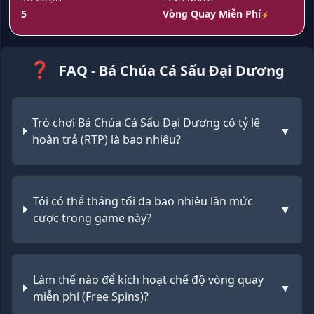
5
Vòng Quay Miễn Phí
⚡
❓
FAQ - Bá Chúa Cá Sấu Đại Dương
Trò chơi Bá Chúa Cá Sấu Đại Dương có tỷ lệ
▼
hoàn trả (RTP) là bao nhiêu?
Tôi có thể thắng tối đa bao nhiêu lần mức
▼
cược trong game này?
Làm thế nào để kích hoạt chế độ vòng quay
▼
miễn phí (Free Spins)?