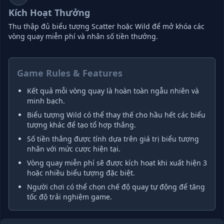
Kích Hoạt Thưởng
Thu thập đủ biểu tượng Scatter hoặc Wild để mở khóa các
vòng quay miễn phí và nhân số tiền thưởng.
Game Rules & Features
Kết quả mỗi vòng quay là hoàn toàn ngẫu nhiên và
minh bạch.
Biểu tượng Wild có thể thay thế cho hầu hết các biểu
tượng khác để tạo tổ hợp thắng.
Số tiền thắng được tính dựa trên giá trị biểu tượng
nhân với mức cược hiện tại.
Vòng quay miễn phí sẽ được kích hoạt khi xuất hiện 3
hoặc nhiều biểu tượng đặc biệt.
Người chơi có thể chọn chế độ quay tự động để tăng
tốc độ trải nghiệm game.