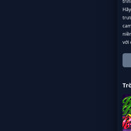
trì
Hãy
trư
cam
niề
với
Tr