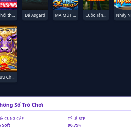
Cơ hội thắng lớn Vòng quay lại
Đá Asgard
MA MÚT RỰC LỬA
Cuộc Tấn Công Của Cướp
Ngưu Chuyển Tài Vận 2
hông Số Trò Chơi
HÀ CUNG CẤP
TỶ LỆ RTP
 Soft
96.75
%