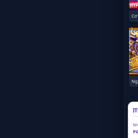
T
N
PG