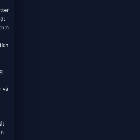
tter
một
chơi
tích
ng
m và
o
ắt
nh