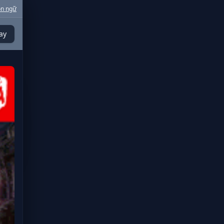
n ngữ
ay